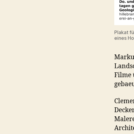
Plakat f
eines Ho
Markus
Landsc
Filme 
gebae
Clemen
Decken
Malere
Archit