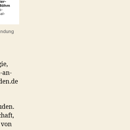
wendung
ie,
-an-
den.de
uden.
haft,
 von