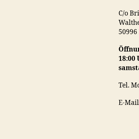
C/o Br
Walthe
50996
Öffnun
18:00
samsta
Tel. M
E-Mai