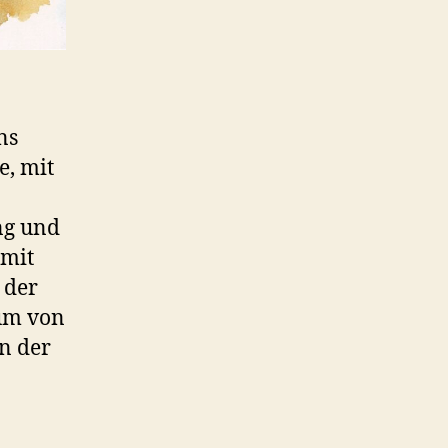
ns
e, mit
ng und
 mit
 der
rum von
n der