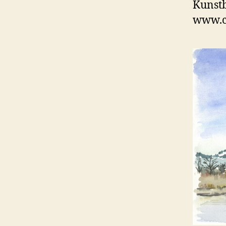
Kunstb
www.c