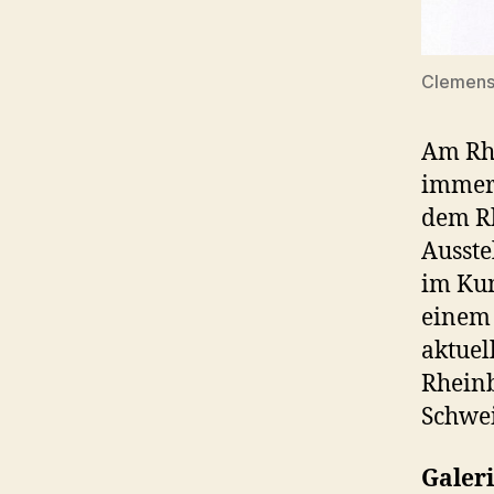
Clemens 
Am Rh
immer 
dem Rh
Ausste
im Kun
einem 
aktuel
Rheinb
Schwei
Galer